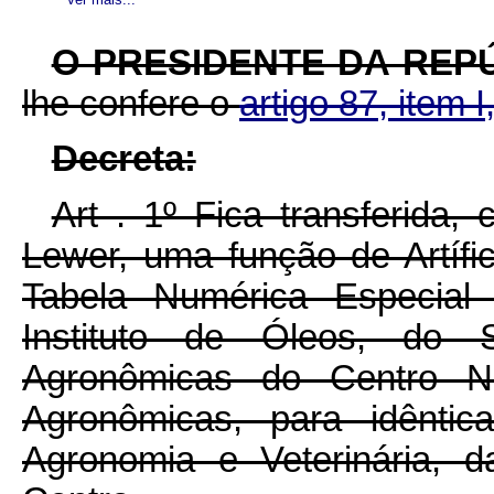
O PRESIDENTE DA REP
lhe confere o
artigo 87, item I
Decreta:
Art . 1º Fica transferida
Lewer, uma função de Artífic
Tabela Numérica Especial 
Instituto de Óleos, do 
Agronômicas do Centro N
Agronômicas, para idêntic
Agronomia e Veterinária, 