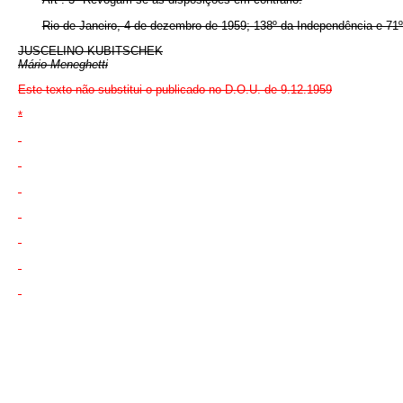
Rio de Janeiro, 4 de dezembro de 1959; 138º da Independência e 71º
JUSCELINO KUBITSCHEK
Mário Meneghetti
Este texto não substitui o publicado no D.O.U. de 9.12.1959
*