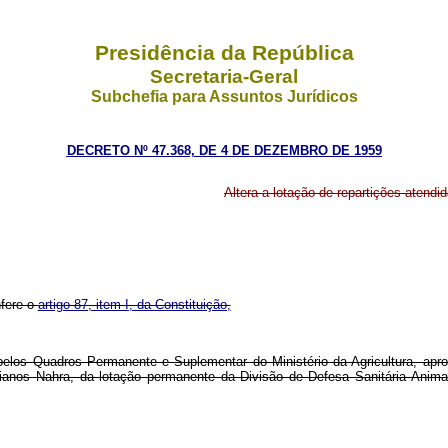
Presidência da República
Secretaria-Geral
Subchefia para Assuntos Jurídicos
DECRETO Nº 47.368, DE 4 DE DEZEMBRO DE 1959
Altera a lotação de repartições atend
nfere o
artigo 87, item I, da Constituição,
s pelos Quadros Permanente e Suplementar do Ministério da Agricultura, ap
enianos Nahra, da lotação permanente da Divisão de Defesa Sanitária Anima