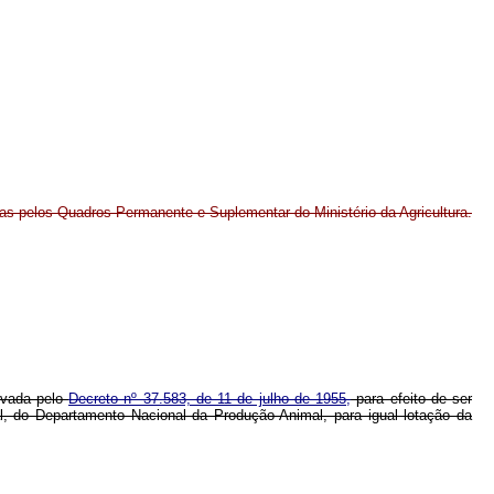
idas pelos Quadros Permanente e Suplementar do Ministério da Agricultura.
rovada pelo
Decreto nº 37.583, de 11 de julho de 1955,
para efeito de ser
l, do Departamento Nacional da Produção Animal, para igual lotação da