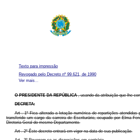
Texto para impressão
Revogado pelo Decreto nº 99.621, de 1990
Ver mais...
O PRESIDENTE DA REPÚBLICA
, usando da atribuição que lhe co
DECRETA:
Art . 1º Fica alterada a lotação numérica de repartições atendida
transferido um cargo da carreira de Escriturário, ocupado por Elma F
Diretoria-Geral do mesmo Departamento.
Art . 2º Êste decreto entrará em vigor na data de sua publicação.
Art . 3º Revogam-se as disposições em contrário.