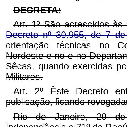
DECRETA:
Art. 1º São acrescidos à
Decreto nº 30.955, de 7 d
orientação técnicas no C
Nordeste e no e no Departa
Sêcas, quando exercidas por
Militares.
Art. 2º Êste Decreto e
publicação, ficando revogada
Rio de Janeiro, 20 d