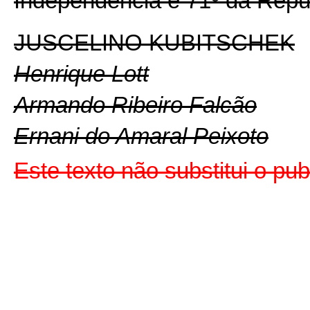
Independência e 71º da Repú
JUSCELINO KUBITSCHEK
Henrique Lott
Armando Ribeiro Falcão
Ernani do Amaral Peixoto
Este texto não substitui o pu