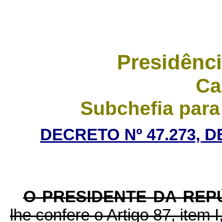
Presidênci
Ca
Subchefia para
DECRETO Nº 47.273, 
O PRESIDENTE DA REP
lhe confere o Artigo 87, item I