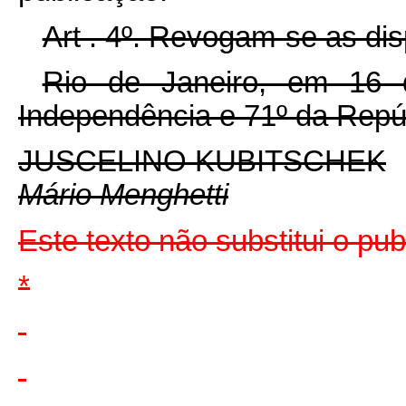
Art . 4º. Revogam-se as dis
Rio de Janeiro, em 16
Independência e 71º da Repú
JUSCELINO KUBITSCHEK
Mário Menghetti
Este texto não substitui o pu
*