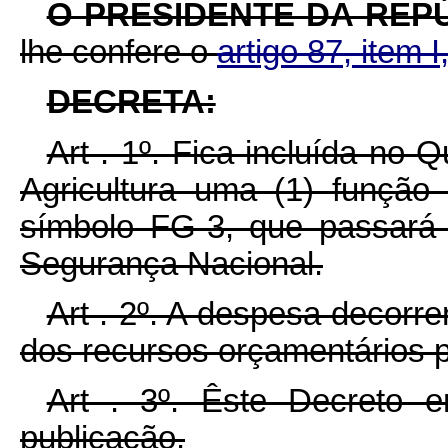
O PRESIDENTE DA REP
lhe confere o
artigo 87, item I
DECRETA:
Art . 1º. Fica incluída no
Agricultura uma (1) função 
símbolo FG-3, que passará 
Segurança Nacional.
Art . 2º. A despesa decorre
dos recursos orçamentários p
Art . 3º. Êste Decreto 
publicação.