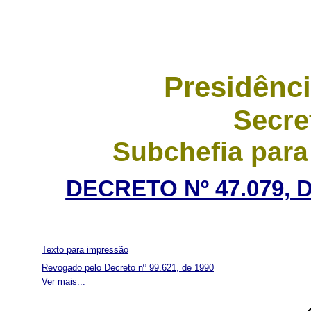
Presidênci
Secre
Subchefia para
DECRETO Nº 47.079, 
Texto para impressão
Revogado pelo Decreto nº 99.621, de 1990
Ver mais...