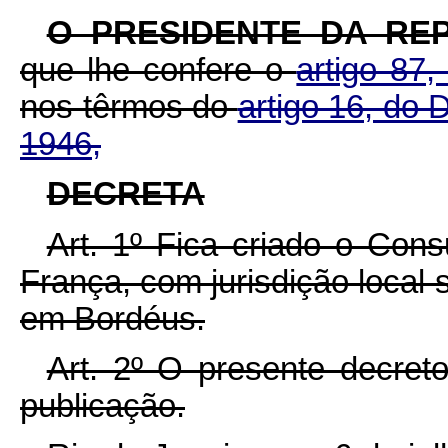
O PRESIDENTE DA REP
que lhe confere o
artigo 87,
nos têrmos do
artigo 16, do D
1946,
DECRETA
Art. 1º Fica criado o Con
França, com jurisdição local
em Bordéus.
Art. 2º O presente decret
publicação.