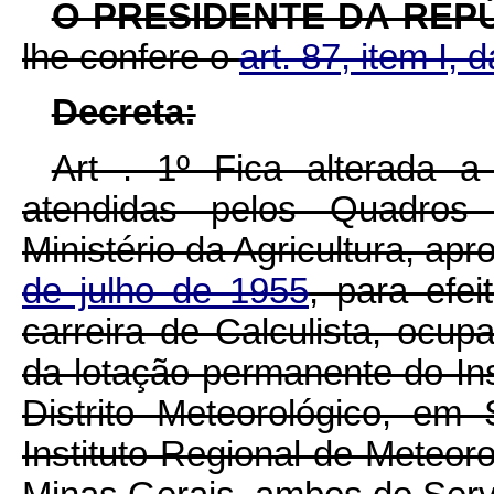
O PRESIDENTE DA REP
lhe confere o
art. 87, item I, 
Decreta:
Art . 1º Fica alterada a
atendidas pelos Quadros
Ministério da Agricultura, ap
de julho de 1955
, para efe
carreira de Calculista, ocup
da lotação permanente do Ins
Distrito Meteorológico, em
Instituto Regional de Meteoro