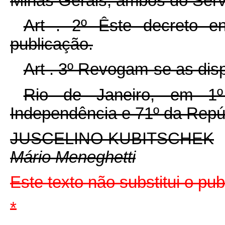
Minas Gerais, ambos do Serv
Art . 2º Êste decreto e
publicação.
Art . 3º Revogam-se as dis
Rio de Janeiro, em 1
Independência e 71º da Repú
JUSCELINO KUBITSCHEK
Mário Meneghetti
Este texto não substitui o pu
*