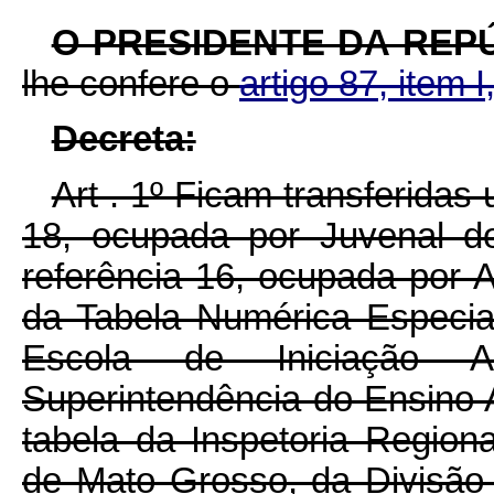
O PRESIDENTE DA REP
lhe confere o
artigo 87, item I
Decreta:
Art . 1º Ficam transferidas
18, ocupada por Juvenal do
referência 16, ocupada por 
da Tabela Numérica Especia
Escola de Iniciação A
Superintendência do Ensino Ag
tabela da Inspetoria Region
de Mato Grosso, da Divisão