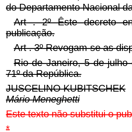
do Departamento Nacional da
Art . 2º Êste decreto e
publicação.
Art . 3º Revogam-se as dis
Rio de Janeiro, 5 de julh
71º da República.
JUSCELINO KUBITSCHEK
Mário Meneghetti
Este texto não substitui o pu
*