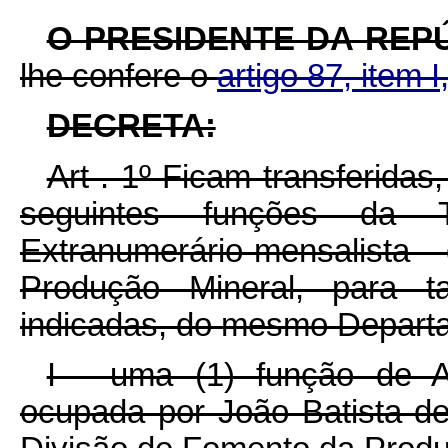
O PRESIDENTE DA REP
lhe confere o
artigo 87, item I
DECRETA:
Art . 1º Ficam transferida
seguintes funções da 
Extranumerário-mensalist
Produção Mineral, para ta
indicadas, do mesmo Depart
I - uma (1) função de Aux
ocupada por João Batista de 