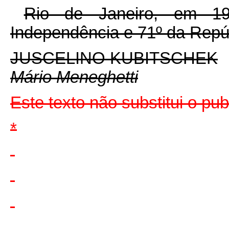
Rio de Janeiro, em 1
Independência e 71º da Repú
JUSCELINO KUBITSCHEK
Mário Meneghetti
Este texto não substitui o pu
*