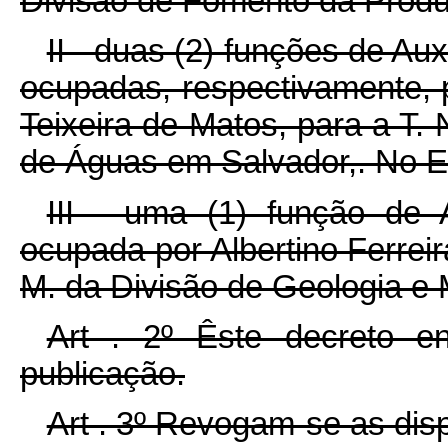
Divisão de Fomento da Produ
II - duas (2) funções de Auxi
ocupadas, respectivamente,
Teixeira de Matos, para a T. N
de Águas em Salvador,. No E
III - uma (1) função de Au
ocupada por Albertino Ferreir
M. da Divisão de Geologia e 
Art . 2º Êste decreto e
publicação.
Art . 3º Revogam-se as dis