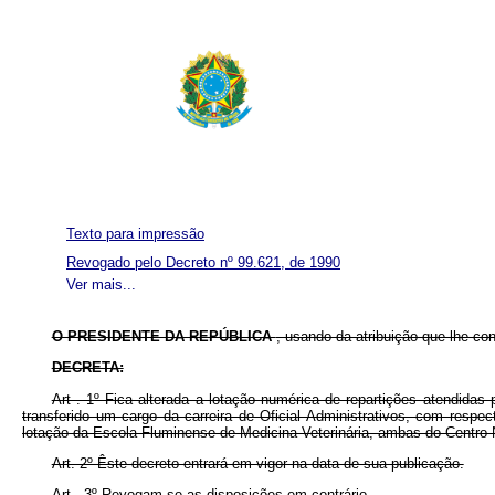
Texto para impressão
Revogado pelo Decreto nº 99.621, de 1990
Ver mais...
O PRESIDENTE DA REPÚBLICA
, usando da atribuição que lhe co
DECRETA:
Art . 1º Fica alterada a lotação numérica de repartições atendida
transferido um cargo da carreira de Oficial Administrativos, com resp
lotação da Escola Fluminense de Medicina Veterinária, ambas do Centro
Art. 2º Êste decreto entrará em vigor na data de sua publicação.
Art . 3º Revogam-se as disposições em contrário.