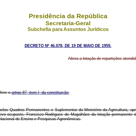
Presidência da República
Secretaria-Geral
Subchefia para Assuntos Jurídicos
DECRETO Nº 46.078, DE 19 DE MAIO DE 1959.
Altera a lotação de repartições atend
nfere o
artigo 87, item I, da constituição,
s pelos Quadros Permanentes e Suplementar do Ministério da Agricultura, a
ectivo ocupaste, Francisco Rodrigues de Magalhães da lotação permanente d
 Nacional de Ensino e Pesquisas Agronômicas.