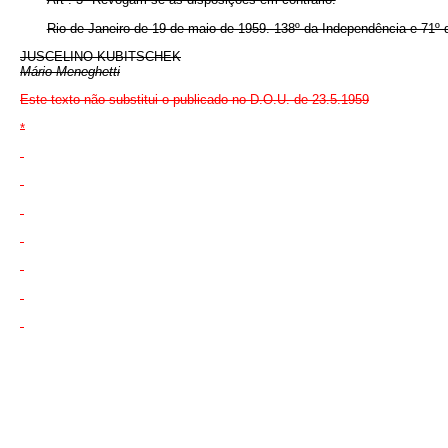
Rio de Janeiro de 19 de maio de 1959. 138º da Independência e 71º 
JUSCELINO KUBITSCHEK
Mário Meneghetti
Este texto não substitui o publicado no D.O.U. de 23.5.1959
*