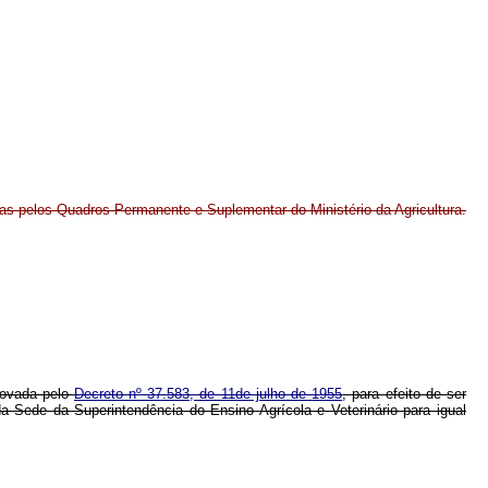
idas pelos Quadros Permanente e Suplementar do Ministério da Agricultura.
provada pelo
Decreto nº 37.583, de 11de julho de 1955
, para efeito de ser
a Sede da Superintendência do Ensino Agrícola e Veterinário para igual