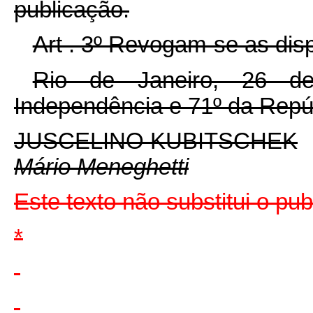
publicação.
Art . 3º Revogam-se as dis
Rio de Janeiro, 26 de
Independência e 71º da Repú
JUSCELINO KUBITSCHEK
Mário Meneghetti
Este texto não substitui o pu
*