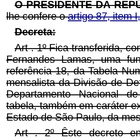
O PRESIDENTE DA REP
lhe confere o
artigo 87, item I
Decreta:
Art . 1º Fica transferida, 
Fernandes Lamas, uma funç
referência 18, da Tabela Nu
mensalista da Divisão de Def
Departamento Nacional de
tabela, também em caráter ex
Estado de São Paulo, da me
Art . 2º Êste decreto e