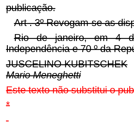
publicação.
Art . 3º Revogam-se as dis
Rio de janeiro, em 4 
Independência e 70 º da Repú
JUSCELINO KUBITSCHEK
Mario Meneghetti
Este texto não substitui o pu
*