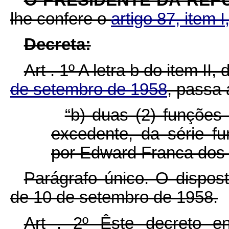
lhe confere o
artigo 87, item I
Decreta:
Art . 1º A letra b do item II,
de setembro de 1958
, passa 
“b) duas (2) funções
excedente, da série fu
por Edward Franca dos 
Parágrafo único. O dispost
de 10 de setembro de 1958.
Art . 2º Êste decreto e