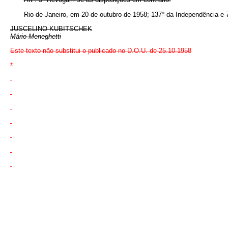
Rio de Janeiro, em 20 de outubro de 1958; 137º da Independência e 
JUSCELINO KUBITSCHEK
Mário Meneghetti
Este texto não substitui o publicado no D.O.U. de 25.10.1958
*