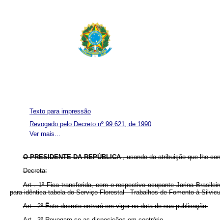
Texto para impressão
Revogado pelo Decreto nº 99.621, de 1990
Ver mais...
O PRESIDENTE DA REPÚBLICA
, usando da atribuição que lhe co
Decreta:
Art . 1º Fica transferida, com o respectivo ocupante Jarina Brasil
para idêntica tabela do Serviço Florestal - Trabalhos de Fomento à Silvicu
Art . 2º Êste decreto entrará em vigor na data de sua publicação.
Art . 3º Revogam-se as disposições em contrário.