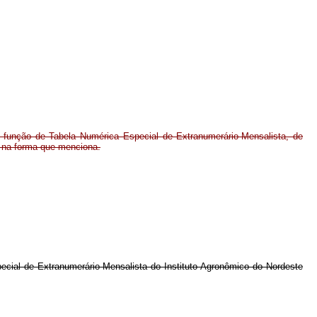
função de Tabela Numérica Especial de Extranumerário-Mensalista, de
a, na forma que menciona.
pecial de Extranumerário-Mensalista do Instituto Agronômico do Nordeste