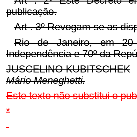
Art . 2º Êste Decreto e
publicação.
Art . 3º Revogam-se as dis
Rio de Janeiro, em 20
Independência e 70º da Repú
JUSCELINO KUBITSCHEK
Mário Meneghetti.
Este texto não substitui o pu
*