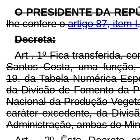
O PRESIDENTE DA REP
lhe confere o
artigo 87, item I
Decreta:
Art . 1º Fica transferida, 
Santos Costa, uma função, 
19, da Tabela Numérica Espe
da Divisão de Fomento da P
Nacional da Produção Vegeta
caráter excedente, da Divis
Administração, ambas do Minis