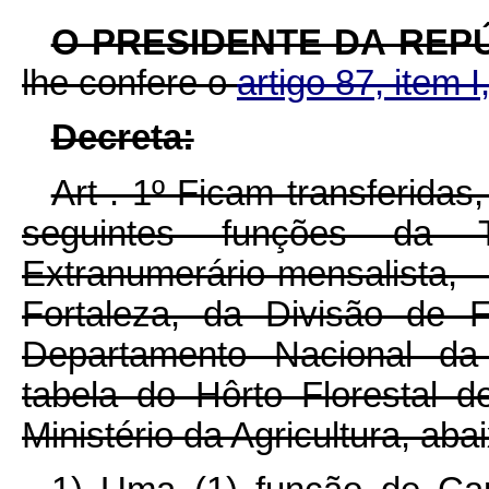
O PRESIDENTE DA REP
lhe confere o
artigo 87, item I
Decreta:
Art . 1º Ficam transferida
seguintes funções da 
Extranumerário-mensalis
Fortaleza, da Divisão de 
Departamento Nacional da 
tabela do Hôrto Florestal d
Ministério da Agricultura, aba