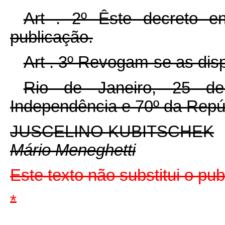
Art . 2º Êste decreto e
publicação.
Art . 3º Revogam-se as dis
Rio de Janeiro, 25 d
Independência e 70º da Repú
JUSCELINO KUBITSCHEK
Mário Meneghetti
Este texto não substitui o pu
*