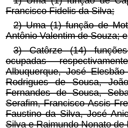
1) Uma (1) função de Cap
Francisco Fidelis da Silva;
2) Uma (1) função de Moto
Antônio Valentim de Souza; e
3) Catôrze (14) funções
ocupadas respectivamen
Albuquerque, José Elesbão
Rodrigues de Sousa, João
Fernandes de Sousa, Sebas
Serafim, Francisco Assis Fre
Faustino da Silva, José Ani
Silva e Raimundo Nonato de 