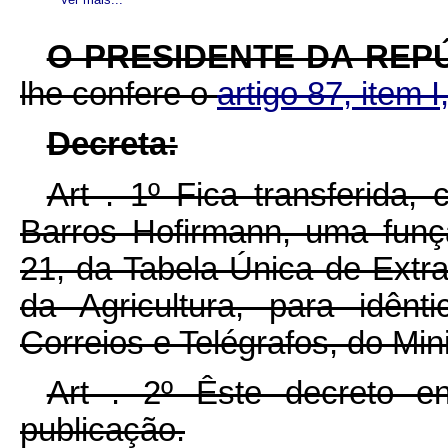
O PRESIDENTE DA REP
lhe confere o
artigo 87, item I
Decreta:
Art . 1º Fica transferida
Barros Hofirmann, uma funçã
21, da Tabela Única de Extra
da Agricultura, para idên
Correios e Telégrafos, do Min
Art . 2º Êste decreto e
publicação.