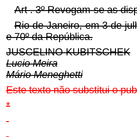
Art . 3º Revogam-se as dis
Rio de Janeiro, em 3 de ju
e 70º da República.
JUSCELINO KUBITSCHEK
Lucio Meira
Mário Meneghetti
Este texto não substitui o pu
*