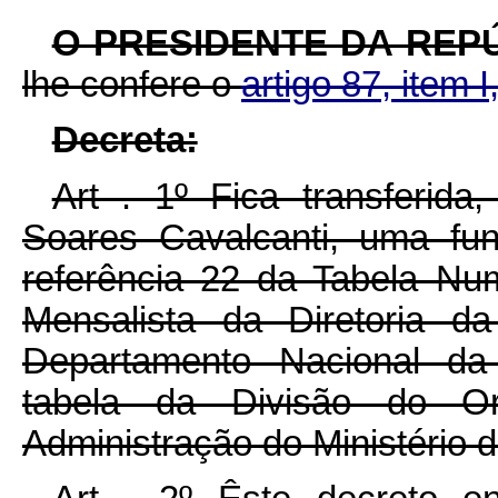
O PRESIDENTE DA REP
lhe confere o
artigo 87, item I
Decreta:
Art . 1º Fica transferida
Soares Cavalcanti, uma fu
referência 22 da Tabela Nu
Mensalista da Diretoria 
Departamento Nacional da 
tabela da Divisão do O
Administração do Ministério d