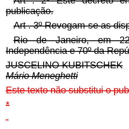
Art . 2º Êste decreto e
publicação.
Art . 3º Revogam-se as dis
Rio de Janeiro, em 2
Independência e 70º da Repú
JUSCELINO KUBITSCHEK
Mário Meneghetti
Este texto não substitui o pu
*