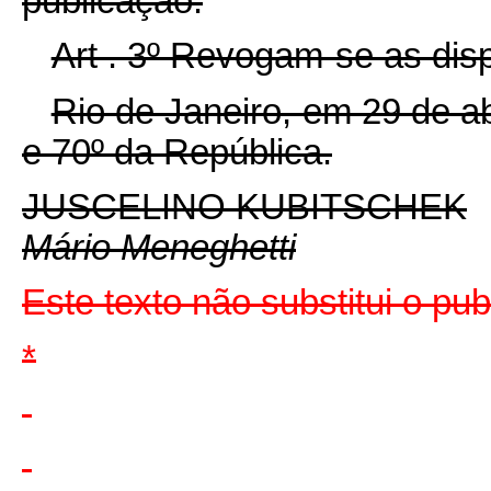
publicação.
Art . 3º Revogam-se as dis
Rio de Janeiro, em 29 de a
e 70º da República.
JUSCELINO KUBITSCHEK
Mário Meneghetti
Este texto não substitui o pu
*