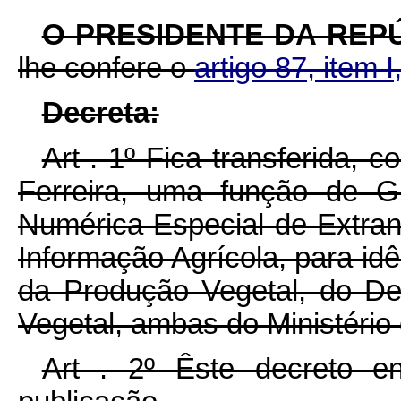
O PRESIDENTE DA REP
lhe confere o
artigo 87, item I
Decreta:
Art . 1º Fica transferida,
Ferreira, uma função de Gu
Numérica Especial de Extran
Informação Agrícola, para id
da Produção Vegetal, do D
Vegetal, ambas do Ministério 
Art . 2º Êste decreto e