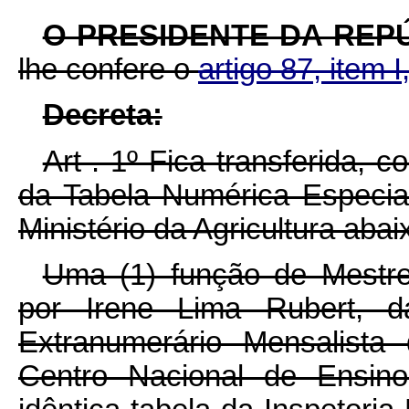
O PRESIDENTE DA REP
lhe confere o
artigo 87, item I
Decreta:
Art . 1º Fica transferida, 
da Tabela Numérica Especia
Ministério da Agricultura abai
Uma (1) função de Mestre 
por Irene Lima Rubert, d
Extranumerário Mensalista
Centro Nacional de Ensin