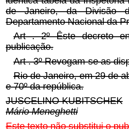
idêntica tabela da Inspetoria
de Janeiro, da Divisão d
Departamento Nacional da P
Art . 2º Êste decreto e
publicação.
Art . 3º Revogam-se as dis
Rio de Janeiro, em 29 de a
e 70º da república.
JUSCELINO KUBITSCHEK
Mário Meneghetti
Este texto não substitui o pu