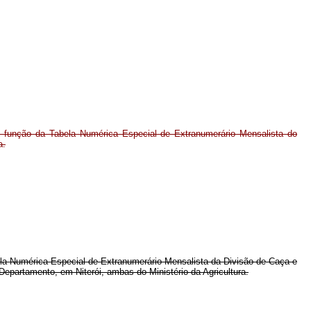
 função da Tabela Numérica Especial de Extranumerário Mensalista do
a.
bela Numérica Especial de Extranumerário Mensalista da Divisão de Caça e
epartamento, em Niterói, ambas do Ministério da Agricultura.