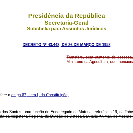
Presidência da República
Secretaria-Geral
Subchefia para Assuntos Jurídicos
DECRETO Nº 43.448, DE 26 DE MARÇO DE 1958
Transfere, sem aumento de despesa,
Ministério da Agricultura, que mencion
nfere o
artigo 87, item I, da Constituição,
ito dos Santos, uma função de Encarregado de Material, referência 19, da Ta
la da Inspetoria Regional da Divisão de Defesa Sanitária Animal, do mesmo D