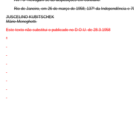
Rio de Janeiro, em 26 de março de 1958; 137º da Independência e 70
JUSCELINO KUBITSCHEK
Mário Meneghetti.
Este texto não substitui o publicado no D.O.U. de 28.3.1958
*