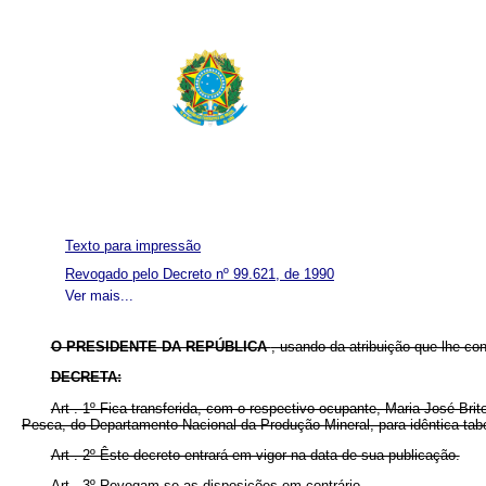
Texto para impressão
Revogado pelo Decreto nº 99.621, de 1990
Ver mais...
O PRESIDENTE DA REPÚBLICA
, usando da atribuição que lhe co
DECRETA:
Art . 1º Fica transferida, com o respectivo ocupante, Maria José Br
Pesca, do Departamento Nacional da Produção Mineral, para idêntica tabe
Art . 2º Êste decreto entrará em vigor na data de sua publicação.
Art . 3º Revogam-se as disposições em contrário.