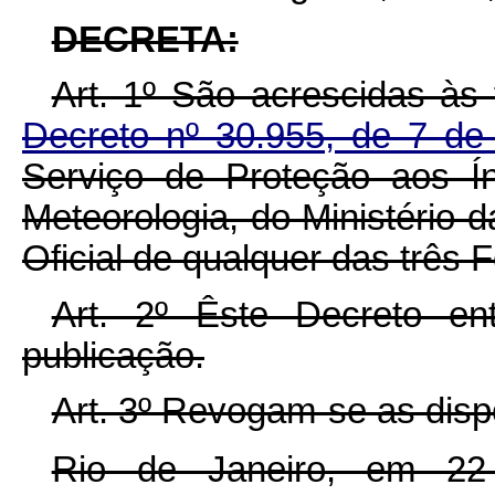
DECRETA:
Art. 1º São acrescidas à
Decreto nº 30.955, de 7 d
Serviço de Proteção aos Í
Meteorologia, do Ministério d
Oficial de qualquer das três
Art. 2º Êste Decreto e
publicação.
Art. 3º Revogam-se as disp
Rio de Janeiro, em 22