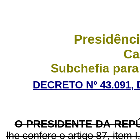
Presidênci
Ca
Subchefia para
DECRETO Nº 43.091, 
O PRESIDENTE DA REP
lhe confere o artigo 87, item I