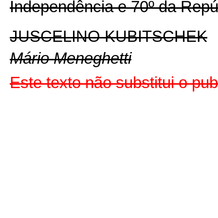
Independência e 70º da Repú
JUSCELINO KUBITSCHEK
Mário Meneghetti
Este texto não substitui o pu