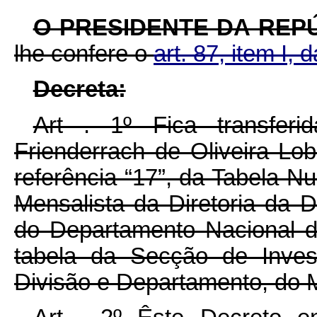
O PRESIDENTE DA REP
lhe confere o
art. 87, item I, 
Decreta:
Art . 1º Fica transferi
Frienderrach de Oliveira Lo
referência “17”, da Tabela N
Mensalista da Diretoria da D
do Departamento Nacional d
tabela da Secção de Inves
Divisão e Departamento, do Mi