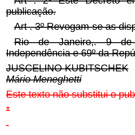
Art . 2º Êste Decreto e
publicação.
Art . 3º Revogam-se as dis
Rio de Janeiro,. 9 d
Independência e 69º da Repú
JUSCELINO KUBITSCHEK
Mário Meneghetti
Este texto não substitui o pu
*