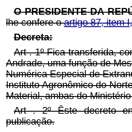
O PRESIDENTE DA REP
lhe confere o
artigo 87, item I
Decreta:
Art . 1º Fica transferida, 
Andrade, uma função de Mestre
Numérica Especial de Extranu
Instituto Agronômico do Norte
Material, ambas do Ministério 
Art . 2º Êste decreto e
publicação.