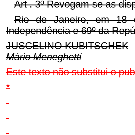
Art . 3º Revogam-se as dis
Rio de Janeiro, em 18
Independência e 69º da Repú
JUSCELINO KUBITSCHEK
Mário Meneghetti
Este texto não substitui o pu
*