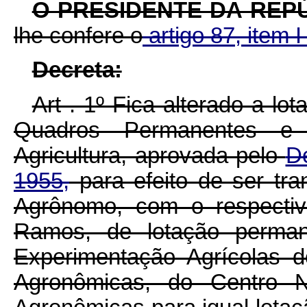
O PRESIDENTE DA REP
lhe confere o
artigo 87, item I
Decreta:
Art . 1º Fica alterado a lo
Quadros Permanentes e 
Agricultura, aprovada pelo
De
1955,
para efeito de ser tra
Agrônomo, com o respecti
Ramos, de lotação permane
Experimentação Agrícolas 
Agronômicas, do Centro N