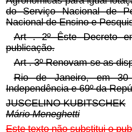
Agronômicas para igual lotaçã
do Serviço Nacional de P
Nacional de Ensino e Pesqui
Art . 2º Êste Decreto e
publicação.
Art . 3º Renovam-se as dis
Rio de Janeiro, em 30
Independência e 69º da Repú
JUSCELINO KUBITSCHEK
Mário Meneghetti
Este texto não substitui o pu