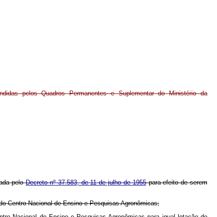
tendidas pelos Quadros Permanentes e Suplementar do Ministério da
vada pelo
Decreto nº 37.583, de 11 de julho de 1955
para efeito de serem
, do Centro Nacional de Ensino e Pesquisas Agronômicas;
entro Nacional de Ensino e Pesquisas Agronômicas para igual lotação do