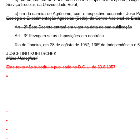
Serviço Escolar, da Universidade Rural;
c) um da carreira de Agrônomo, com o respectivo ocupante, José Pa
Ecologia e Experimentação Agrícolas (Sede), do Centro Nacional de Ens
Art . 2º Êste Decreto entrará em vigor na data de sua publicação
Art . 3º Revogam-se as disposições em contrário.
Rio de Janeiro, em 28 de agôsto de 1957; 136º da Independência e 6
JUSCELINO KUBITSCHEK
Mário Meneghetti
Este texto não substitui o publicado no D.O.U. de 30.8.1957
*