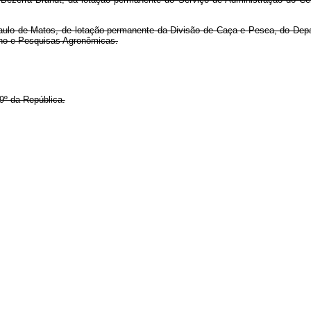
ulo de Matos, de lotação permanente da Divisão de Caça e Pesca, do Depar
ino e Pesquisas Agronômicas.
9º da República.