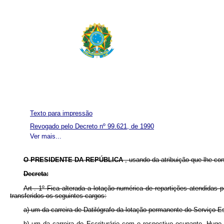
Texto para impressão
Revogado pelo Decreto nº 99.621, de 1990
Ver mais...
O PRESIDENTE DA REPÚBLICA
, usando da atribuição que lhe co
Decreta:
Art . 1º Fica alterada a lotação numérica de repartições atendidas
transferidos os seguintes cargos:
a) um da carreira de Datilógrafo da lotação permanente do Serviço E
b) um da carreira de Escriturário com o respectivo ocupante, Hug