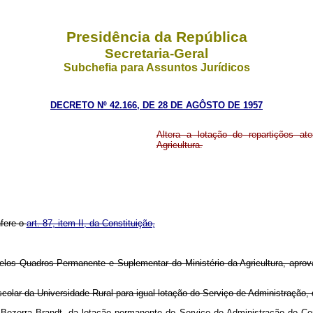
Presidência da República
Secretaria-Geral
Subchefia para Assuntos Jurídicos
DECRETO Nº 42.166, DE 28 DE AGÔSTO DE 1957
Altera a lotação de repartições a
Agricultura.
nfere o
art. 87, item II, da Constituição,
 pelos Quadros Permanente e Suplementar do Ministério da Agricultura, apro
scolar da Universidade Rural para igual lotação do Serviço de Administração
o Bezerra Brandt, da lotação permanente do Serviço de Administração do C