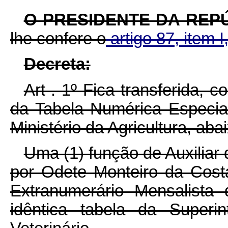
O PRESIDENTE DA REP
lhe confere o
artigo 87, item I
Decreta:
Art . 1º Fica transferida, 
da Tabela Numérica Especia
Ministério da Agricultura, aba
Uma (1) função de Auxiliar 
por Odete Monteiro da Cost
Extranumerário Mensalista
idêntica tabela da Superi