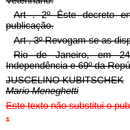
Veterinário.
Art . 2º Êste decreto e
publicação.
Art . 3º Revogam-se as dis
Rio de Janeiro, em 2
Independência e 69º da Repú
JUSCELINO KUBITSCHEK
Mario Meneghetti
Este texto não substitui o pu
*