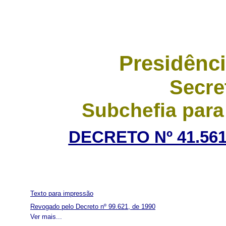
Presidênci
Secre
Subchefia para
DECRETO Nº 41.561
Texto para impressão
Revogado pelo Decreto nº 99.621, de 1990
Ver mais...