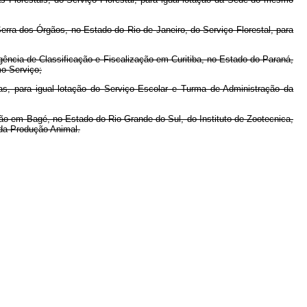
erra dos Órgãos, no Estado do Rio de Janeiro, do Serviço Florestal, para
gência de Classificação e Fiscalização em Curitiba, no Estado do Paraná,
mo Serviço;
as, para igual lotação do Serviço Escolar e Turma de Administração da
ão em Bagé, no Estado do Rio Grande do Sul, do Instituto de Zootecnica,
 da Produção Animal.