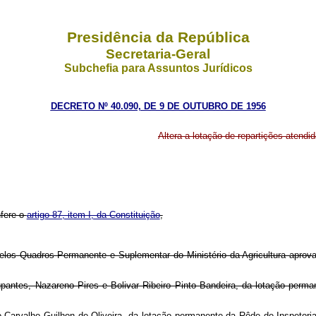
Presidência da República
Secretaria-Geral
Subchefia para Assuntos Jurídicos
DECRETO Nº 40.090, DE 9 DE OUTUBRO DE 1956
Altera a lotação de repartições atend
nfere o
artigo 87, item I, da Constituição
,
 pelos Quadros Permanente e Suplementar do Ministério da Agricultura aprov
upantes, Nazareno Pires e Bolivar Ribeiro Pinto Bandeira, da lotação perman
 Carvalho Guilhon de Oliveira, da lotação permanente da Rêde de Inspetoria