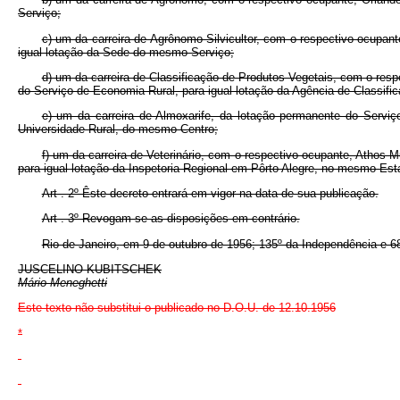
Serviço;
c) um da carreira de Agrônomo Silvicultor, com o respectivo ocupan
igual lotação da Sede do mesmo Serviço;
d) um da carreira de Classificação de Produtos Vegetais, com o res
do Serviço de Economia Rural, para igual lotação da Agência de Classifi
e) um da carreira de Almoxarife, da lotação permanente do Servi
Universidade Rural, do mesmo Centro;
f) um da carreira de Veterinário, com o respectivo ocupante, Athos
para igual lotação da Inspetoria Regional em Pôrto Alegre, no mesmo E
Art . 2º Êste decreto entrará em vigor na data de sua publicação.
Art . 3º Revogam-se as disposições em contrário.
Rio de Janeiro, em 9 de outubro de 1956; 135º da Independência e 6
JUSCELINO KUBITSCHEK
Mário Meneghetti
Este texto não substitui o publicado no D.O.U. de 12.10.1956
*