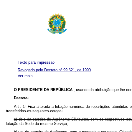
Texto para impressão
Revogado pelo Decreto nº 99.621, de 1990
Ver mais...
O PRESIDENTE DA REPÚBLICA
, usando da atribuição que lhe co
Decreta:
Art . 1º Fica alterada a lotação numérica de repartições atendidas
transferidos os seguintes cargos:
a) dois da carreira de Agrônomo Silvicultor, com os respectivos oc
lotação da Sede do mesmo Serviço;
b) um da carreira de Agrônomo, com o respectivo ocupante, Orlando