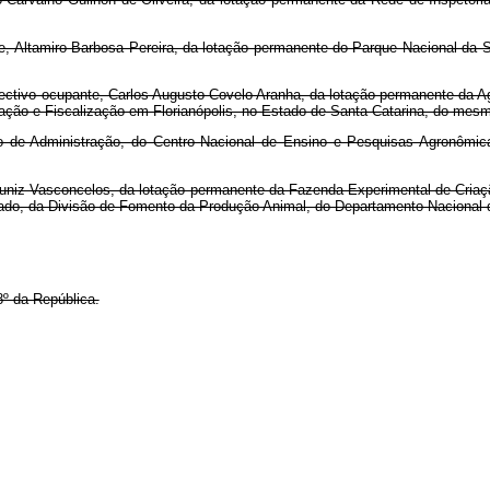
te, Altamiro Barbosa Pereira, da lotação permanente do Parque Nacional da S
pectivo ocupante, Carlos Augusto Covelo Aranha, da lotação permanente da A
cação e Fiscalização em Florianópolis, no Estado de Santa Catarina, do mes
ço de Administração, do Centro Nacional de Ensino e Pesquisas Agronômic
 Muniz Vasconcelos, da lotação permanente da Fazenda Experimental de Criaç
stado, da Divisão de Fomento da Produção Animal, do Departamento Nacional
8º da República.