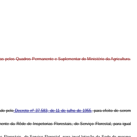
idas pelos Quadros Permanente e Suplementar do Ministério da Agricultura.
ado pelo
Decreto nº 37.583, de 11 de julho de 1955,
para efeito de serem
ente da Rêde de Inspetorias Florestais, do Serviço Florestal, para igual
s Florestais, do Serviço Florestal, para igual lotação da Sede do mesmo