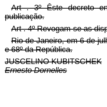
Art . 3º Êste decreto e
publicação.
Art . 4º Revogam-se as dis
Rio de Janeiro, em 6 de ju
e 68º da República.
JUSCELINO KUBITSCHEK
Ernesto Dornelles