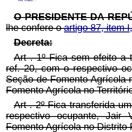
O PRESIDENTE DA REP
lhe confere o
artigo 87, item I
Decreta:
Art . 1º Fica sem efeito a 
ref. 20, com o respectivo o
Seção de Fomento Agrícola n
Fomento Agrícola no Territór
Art . 2º Fica transferida um
respectivo ocupante, Jair
Fomento Agrícola no Distrito 