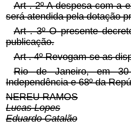
Art . 2º A despesa com a 
será atendida pela dotação pr
Art . 3º O presente decre
publicação.
Art . 4º Revogam-se as dis
Rio de Janeiro, em 30
Independência e 68º da Repú
NEREU RAMOS
Lucas Lopes
Eduardo Catalão