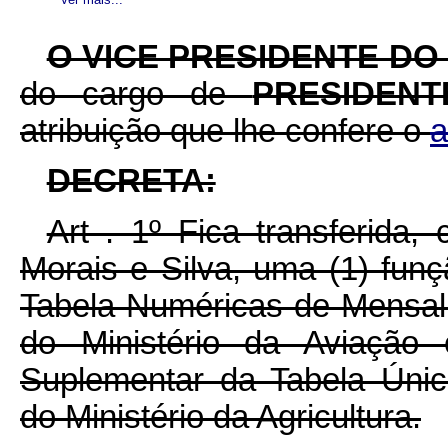
O VICE PRESIDENTE D
do cargo de
PRESIDEN
atribuição que lhe confere o
a
DECRETA:
Art . 1º Fica transferida
Morais e Silva, uma (1) fun
Tabela Numéricas de Mensal
do Ministério da Aviação
Suplementar da Tabela Únic
do Ministério da Agricultura.