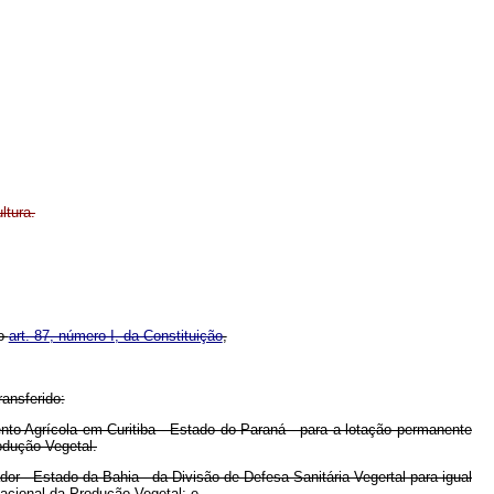
ltura.
 o
art. 87, número I, da Constituição
,
ransferido:
to Agrícola em Curitiba - Estado do Paraná - para a lotação permanente
odução Vegetal.
r - Estado da Bahia - da Divisão de Defesa Sanitária Vegertal para igual
cional da Produção Vegetal; e