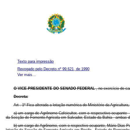
Texto para impressão
Revogado pelo Decreto nº 99.621, de 1990
Ver mais...
O VICE-PRESIDENTE DO SENADO FEDERAL
, no exercício do c
Decreta:
Art . 1º Fica alterada a lotação numérica do Ministério da Agricultur
a) um cargo de Agrônomo Cafeicultor, com o respesctivo ocupante -
da Secção de Fomento Agrícola em Salvador, Estado da Bahia - ambas d
b) um cargo de Agrônomo, com o respectivo ocupante, Mário Dias Per
lotação da Secção de Fomento Agrícola em Recife - Estado de Pernambu