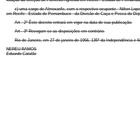
c) uma cargo de Almoxarife, com o respectivo ocupante - Nilton Lope
em Recife - Estado de Pernambuco - da Divisão de Caça e Pesca do Dep
Art . 2º Êste decreto entrará em vigor na data de sua publicação.
Art . 3º Revogam-se as disposições em contrário.
Rio de Janeiro, em 27 de janeiro de 1956, 135º da Independência e 6
NEREU RAMOS
Eduardo Catalão