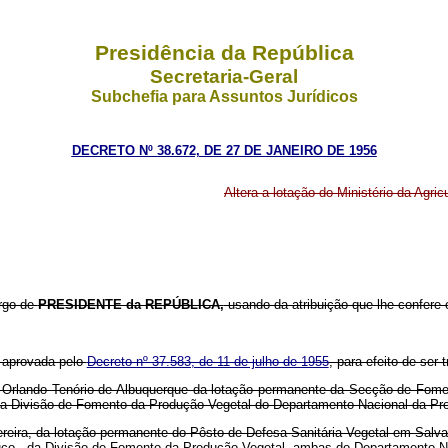
Presidência da República
Secretaria-Geral
Subchefia para Assuntos Jurídicos
DECRETO Nº 38.672, DE 27 DE JANEIRO DE 1956
Altera a lotação do Ministério da Agricu
argo de
PRESIDENTE da REPÚBLICA,
usando da atribuição que lhe confere
a, aprovada pelo
Decreto nº 37.583, de 11 de julho de 1955
, para efeito de ser t
 Orlando Tenório de Albuquerque da lotação permanente da Secção de Fomen
a Divisão de Fomento da Produção Vegetal do Departamento Nacional da Pr
eira, da lotação permanente do Pôsto de Defesa Sanitária Vegetal em Salvado
co - da Divisão de Fomento da Produção Vegetal, ambas do Departamento Na