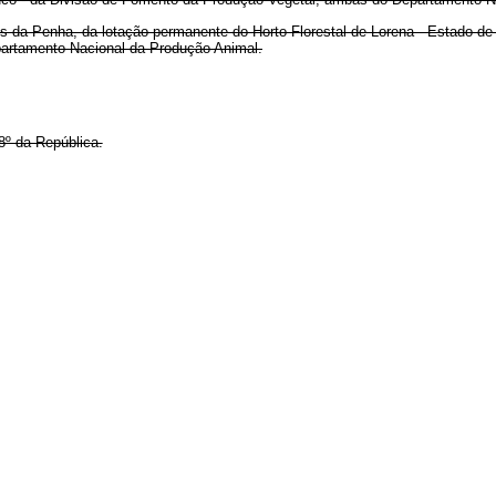
s da Penha, da lotação permanente do Horto Florestal de Lorena - Estado de S
artamento Nacional da Produção Animal.
8º da República.