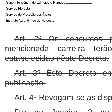
Superintendência de Edifícios e Parques ..........................
Serviço Florestal .....................................
Serviço de Proteção aos Índios ................................
Instituto Agronômico do Nordeste ...............................................
Art. 2º Os concursos 
mencionada carreira terã
estabelecidas nêste Decreto.
Art. 3º Êste Decreto e
publicação.
Art. 4º Revogam-se as disp