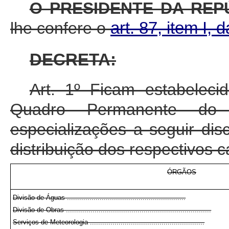
O PRESIDENTE DA REP
lhe confere o
art. 87, item I, 
DECRETA:
Art
. 1º Ficam estabeleci
Quadro Permanente do M
especializações a seguir di
distribuição dos respectivos c
ÓRGÃOS
Divisão de Águas ..........................................................
Divisão de Obras .......................................................................
Serviços de Meteorologia ........................................................