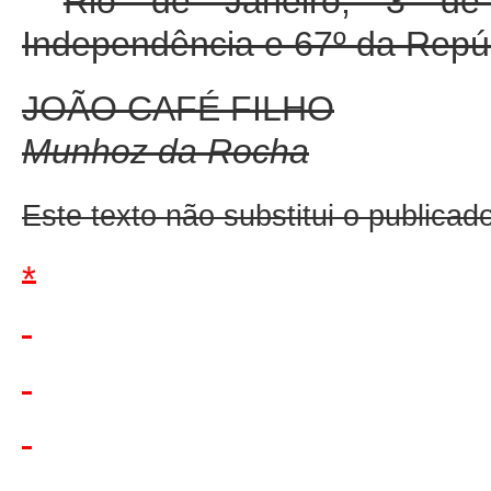
Rio de Janeiro, 3 d
Independência e 67º da Repúb
JOÃO CAFÉ FILHO
Munhoz da Rocha
Este texto não substitui o publica
*