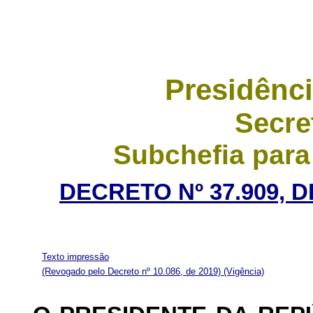
Presidênci
Secre
Subchefia para
DECRETO Nº 37.909, 
Texto impressão
(Revogado pelo Decreto nº 10.086, de 2019)
(Vigência)