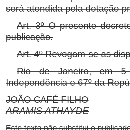
será atendida pela dotação pr
Art. 3º O presente decret
publicação.
Art. 4º Revogam-se as disp
Rio de Janeiro, em 5
Independência e 67º da Repúb
JOÃO CAFÉ FILHO
ARAMIS ATHAYDE
Este texto não substitui o publica