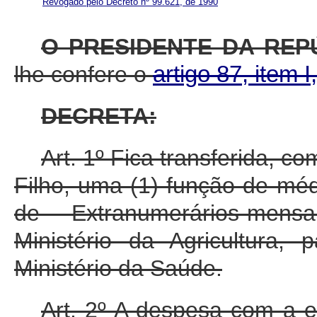
Revogado pelo Decreto nº 99.621, de 1990
O PRESIDENTE DA REP
lhe confere o
artigo 87, item I
DECRETA:
Art. 1º Fica transferida, c
Filho, uma (1) função de méd
de Extranumerários-mens
Ministério da Agricultura,
Ministério da Saúde.
Art. 2º A despesa com a e