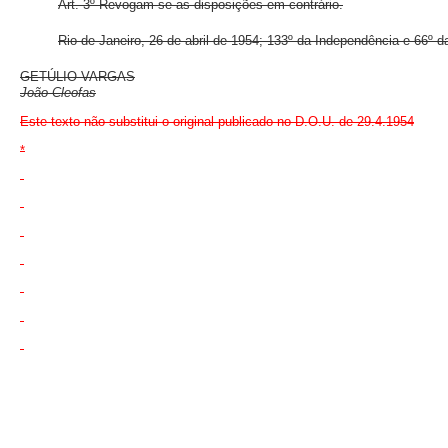
Art. 3º Revogam-se as disposições em contrário.
Rio de Janeiro, 26 de abril de 1954; 133º da Independência e 66º d
GETÚLIO VARGAS
João Cleofas
Este texto não substitui o original publicado no D.O.U. de 29.4.1954
*