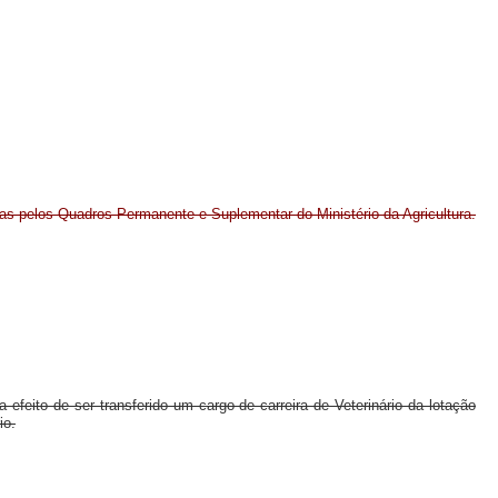
as pelos Quadros Permanente e Suplementar do Ministério da
Agricultura
.
 efeito de ser transferido um cargo de carreira de Veterinário da lotação
io.