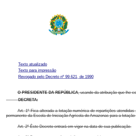
Texto atualizado
Texto para impressão
Revogado pelo Decreto nº 99.621, de 1990
O PRESIDENTE DA REPÚBLICA
, usando da atribuição que lhe c
DECRETA:
Art. 1º Fica alterada a lotação numérica de repartições atendidas
permanente da Escola de Iniciação Agrícola do Amazonas para a lotação d
Art. 2º Êste Decreto entrará em vigor na data de sua publicação.