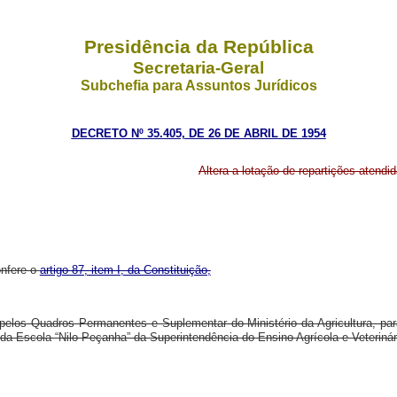
Presidência da República
Secretaria-Geral
Subchefia para Assuntos Jurídicos
DECRETO Nº 35.405, DE 26 DE ABRIL DE 1954
Altera
a lotação
de
repartições
atendid
onfere o
artigo 87, item I, da Constituição,
 pelos Quadros Permanentes e Suplementar do Ministério da Agricultura, para
a Escola “Nilo Peçanha” da Superintendência do Ensino Agrícola e Veterinár