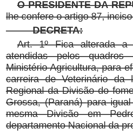
O
PRESIDENTE
DA
REP
lhe
confere
o
artigo
87,
inciso
DECRETA
:
Art
. 1º
Fica
alterada
atendidas
pelos
quadros
Ministério
Agricultura
,
para
ef
carreira
de
Veterinário
da
Regional
da
Divisão
do
fome
Grossa
, (
Paraná
)
para
igual
mesma
Divisão
em
Ped
departamento
Nacional
da
pr