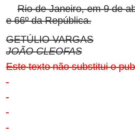
Rio de Janeiro,
em
9 de
ab
e 66º
da
República
.
GETÚLIO
VARGAS
JOÃO
CLEOFAS
Este texto não substitui o pu