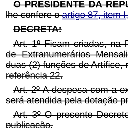
O PRESIDENTE DA REP
lhe confere o
artigo 87, item I
DECRETA:
Art. 1º Ficam criadas, na
de Extranumerários Mensalis
duas (2) funções de Artífice, 
referência 22.
Art. 2º A despesa com a e
será atendida pela dotação pr
Art. 3º O presente Decret
publicação.