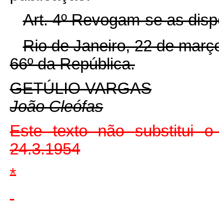
Art. 4º Revogam-se as disp
Rio de Janeiro, 22 de març
66º da República.
GETÚLIO VARGAS
João Cleófas
Este texto não substitui o
24.3.1954
*