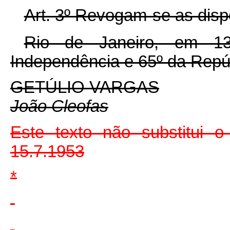
Art. 3º Revogam-se as disp
Rio de Janeiro, em 1
Independência e 65º da Repú
GETÚLIO VARGAS
João Cleofas
Este texto não substitui o
15.7.1953
*