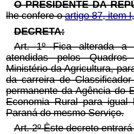
O PRESIDENTE DA REP
lhe confere o
artigo 87, item I
DECRETA:
Art. 1º Fica alterada a 
atendidas pelos Quadros
Ministério da Agricultura, par
da carreira de Classificado
permanente da Agência do 
Economia Rural para igual
Paraná do mesmo Serviço.
Art. 2º Êste decreto entrará