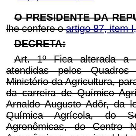
O PRESIDENTE DA REP
lhe confere o
artigo 87, item I
DECRETA:
Art. 1º Fica alterada a 
atendidas pelos Quadros
Ministério da Agricultura, par
da carreira de Químico Agr
Arnaldo Augusto Adôr, da l
Química Agrícola, do S
Agronômicas, do Centro N