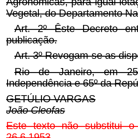
Agronômicas, para igual lota
Vegetal, do Departamento Na
Art. 2º Êste Decreto e
publicação.
Art. 3º Revogam-se as disp
Rio de Janeiro, em 2
Independência e 65º da Repú
GETÚLIO VARGAS
João Cleofas
Este texto não substitui o
26.6.1953