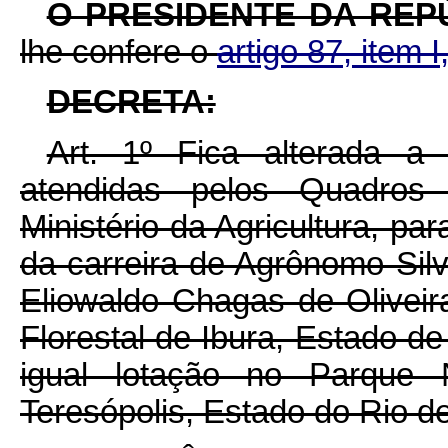
O PRESIDENTE DA REP
lhe confere o
artigo 87, item I
DECRETA:
Art. 1º Fica alterada a 
atendidas pelos Quadros
Ministério da Agricultura, par
da carreira de Agrônomo Silv
Eliowaldo Chagas de Oliveir
Florestal de Ibura, Estado de
igual lotação no Parque 
Teresópolis, Estado do Rio de