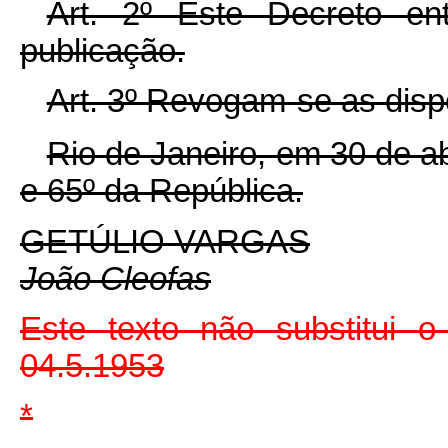
Art. 2º Êste Decreto e
publicação.
Art. 3º Revogam-se as disp
Rio de Janeiro, em 30 de a
e 65º da República.
GETÚLIO VARGAS
João Cleofas
Este texto não substitui o
04.5.1953
*