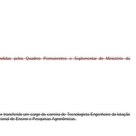
tendidas pelos Quadros Permanentes e Suplementar do Ministério da
er transferido um cargo da carreira de Tecnologista Engenheiro da lotação
acional de Ensino e Pesquisas Agronômicas.