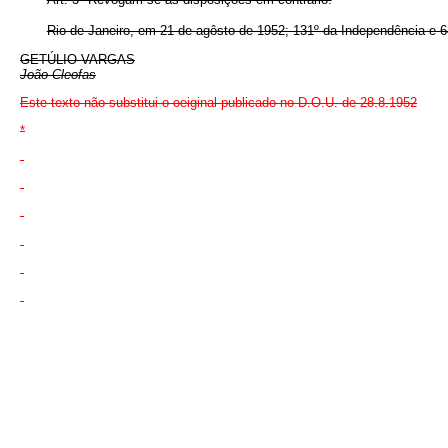
Rio de Janeiro, em 21 de agôsto de 1952; 131º da Independência e 6
GETÚLIO VARGAS
João Cleofas
Este texto não substitui o oeiginal publicado no D.O.U. de 28.8.1952
*