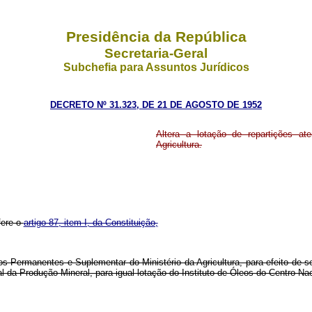
Presidência da República
Secretaria-Geral
Subchefia para Assuntos Jurídicos
DECRETO Nº 31.323, DE 21 DE AGOSTO DE 1952
Altera a lotação de repartições a
Agricultura.
fere o
artigo 87, item I, da Constituição,
ros Permanentes e Suplementar do Ministério da Agricultura, para efeito de s
 da Produção Mineral, para igual lotação do Instituto de Óleos do Centro N