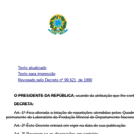
Texto atualizado
Texto para impressão
Revogado pelo Decreto nº 99.621, de 1990
O PRESIDENTE DA REPÚBLICA
, usando da atribuição que lhe con
DECRETA:
Art. 1º Fica alterada a lotação de repartições atendidas pelos Quad
permanente do Laboratório da Produção Mineral do Departamento Nacional
Art. 2º Êste Decreto entrará em vigor na data de sua publicação.
Art. 3º Revogam-se as disposições em contrário.