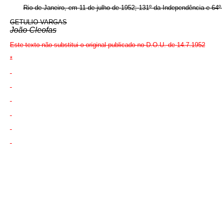
Rio de Janeiro, em 11 de julho de 1952; 131º da Independência e 64º
GETULIO VARGAS
João Cleofas
Este texto não substitui o original publicado no D.O.U. de 14.7.1952
*