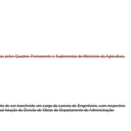
idas pelos Quadros Permanente e Suplementar do Ministério da Agricultura.
ito de ser transferido um cargo da carreira de Engenheiro, com respectivo
ual lotação da Divisão de Obras do Departamento de Administração.