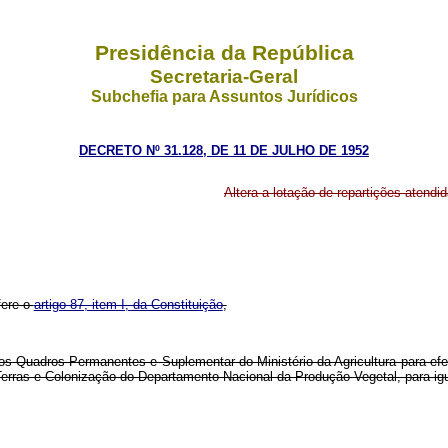
Presidência da República
Secretaria-Geral
Subchefia para Assuntos Jurídicos
DECRETO Nº 31.128, DE 11 DE JULHO DE 1952
Altera a lotação de repartições atend
fere o
artigo 87, item I, da Constituição
,
elos Quadros Permanentes e Suplementar do Ministério da Agricultura para efe
Terras e Colonização do Departamento Nacional da Produção Vegetal, para ig