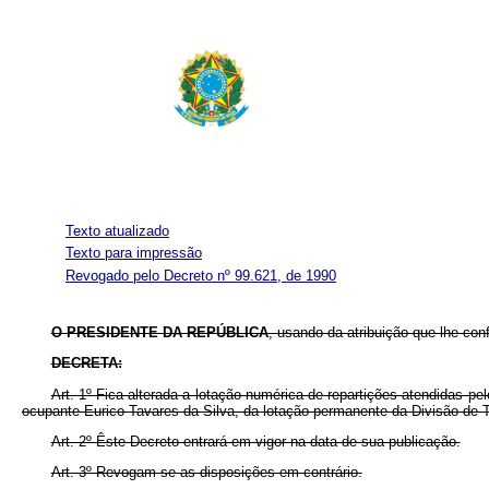
Texto atualizado
Texto para impressão
Revogado pelo Decreto nº 99.621, de 1990
O PRESIDENTE DA REPÚBLICA
, usando da atribuição que lhe con
DECRETA:
Art. 1º Fica alterada a lotação numérica de repartições atendidas p
ocupante Eurico Tavares da Silva, da lotação permanente da Divisão de 
Art. 2º Êste Decreto entrará em vigor na data de sua publicação.
Art. 3º Revogam-se as disposições em contrário.