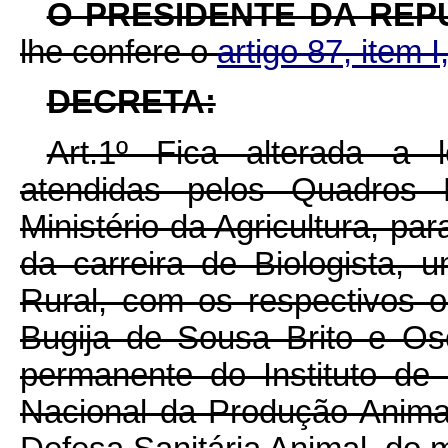
O PRESIDENTE DA REP
lhe confere o
artigo 87, item I
DECRETA:
Art.1º Fica alterada a 
atendidas pelos Quadros 
Ministério da Agricultura, par
da carreira de Biologista, 
Rural, com os respectivos 
Bugija de Sousa Brito e Os
permanente do Instituto de
Nacional da Produção Animal