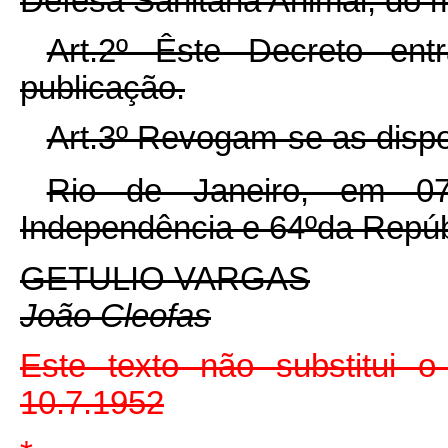
Defesa Sanitária Animal, do
Art.2º Êste Decreto en
publicação.
Art.3º Revogam-se as dispo
Rio de Janeiro, em 0
Independência e 64ºda Repúb
GETULIO VARGAS
João Cleofas
Este texto não substitui o
10.7.1952