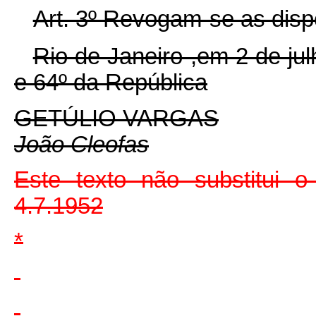
Art. 3º Revogam-se as disp
Rio de Janeiro ,em 2 de ju
e 64º da República
GETÚLIO VARGAS
João Cleofas
Este texto não substitui o
4.7.1952
*