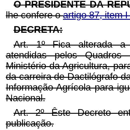
O PRESIDENTE DA REP
lhe confere o
artigo 87, item 
DECRETA:
Art. 1º Fica alterada a
atendidas pelos Quadros
Ministério da Agricultura, par
da carreira de Dactilógrafo 
Informação Agrícola para ig
Nacional.
Art. 2º Êste Decreto e
publicação.