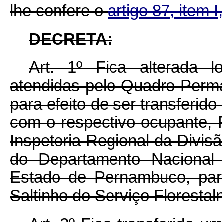
lhe confere o
artigo 87, item I
DECRETA:
Art. 1º Fica alterada l
atendidas pelo Quadro Perman
para efeito de ser transferid
com o respectivo ocupante, 
Inspetoria Regional da Divi
do Departamento Naciona
Estado de Pernambuco, par
Saltinho do Serviço
Florestal