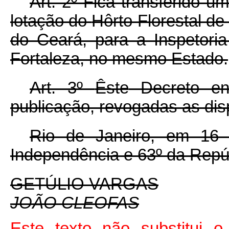
Art. 2º Fica transferido u
lotação do
Hôrto Florestal de
do Ceará, para a Inspetoria
Fortaleza, no mesmo Estado.
Art. 3º
Êste
Decreto en
publicação, revogadas as dis
Rio de Janeiro, em 16
Independência e 63º da Repú
GETÚLIO VARGAS
JOÃO
CLEOFAS
Este texto não substitui o