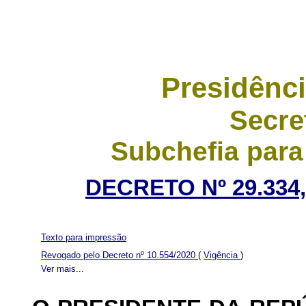
Presidênci
Secre
Subchefia para
DECRETO Nº 29.334
Texto para impressão
Revogado pelo Decreto nº 10.554/2020
(
Vigência
)
Ver mais...