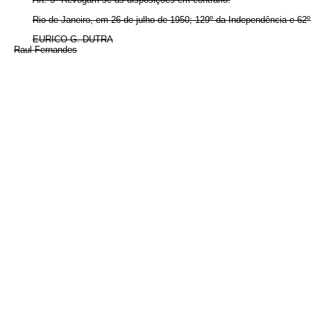
Rio de Janeiro, em 26 de julho de 1950; 129º da Independência e 62º
EURICO G. DUTRA
Raul Fernandes