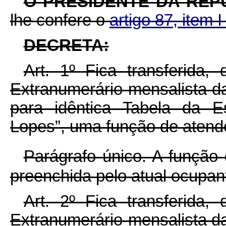
O PRESIDENTE DA REP
lhe confere o
artigo 87, item 
DECRETA:
Art. 1º Fica transferida,
Extranumerário-mensalista da
para idêntica Tabela da E
Lopes”, uma função de atende
Parágrafo único. A função
preenchida pelo atual ocupan
Art. 2º Fica transferida,
Extranumerário-mensalista da