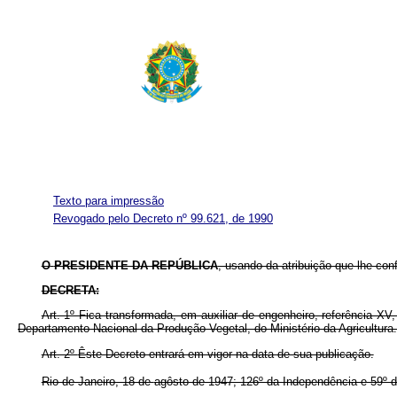
Texto para impressão
Revogado pelo Decreto nº 99.621, de 1990
O
PRESIDENTE DA REPÚBLICA
, usando da atribuição que lhe con
DECRETA:
Art. 1º Fica transformada, em auxiliar de engenheiro, referência 
Departamento Nacional da Produção Vegetal, do Ministério da Agricultura.
Art. 2º
Êste
Decreto entrará em vigor na data de sua publicação.
Rio de Janeiro, 18 de
agôsto
de 1947; 126º da Independência e 59º d