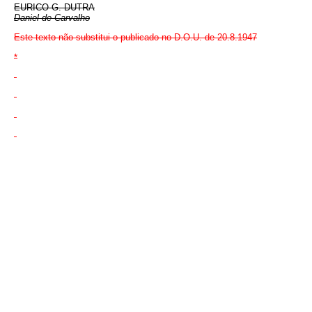
EURICO
G.
DUTRA
Daniel de Carvalho
Este texto não substitui o publicado no
D.O.U.
de 20.8.1947
*