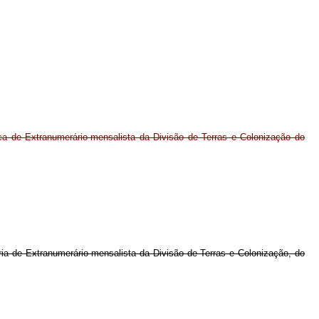
a de Extranumerário-mensalista da Divisão de Terras e Colonização do
ria de Extranumerário-mensalista da Divisão de Terras e Colonização, do