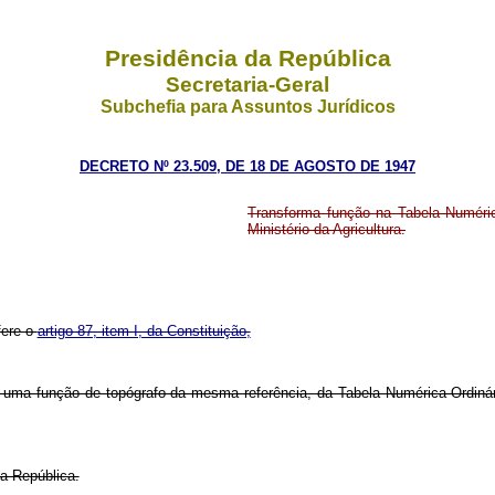
Presidência da República
Secretaria-Geral
Subchefia para Assuntos Jurídicos
DECRETO Nº 23.509, DE 18 DE AGOSTO DE 1947
Transforma função na Tabela Numéric
Ministério da Agricultura.
fere o
artigo 87, item I, da Constituição,
XV, uma função de topógrafo da mesma referência, da Tabela Numérica Ordiná
a República.