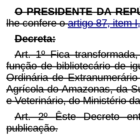
O PRESIDENTE DA REP
lhe confere o
artigo 87, item I
D
ecreta:
Art. 1º Fica transformad
função de bibliotecário de i
Ordinária de Extranumerário
Agrícola do Amazonas, da Su
e Veterinário, do Ministério da
Art. 2º
Êste
Decreto ent
publicação.