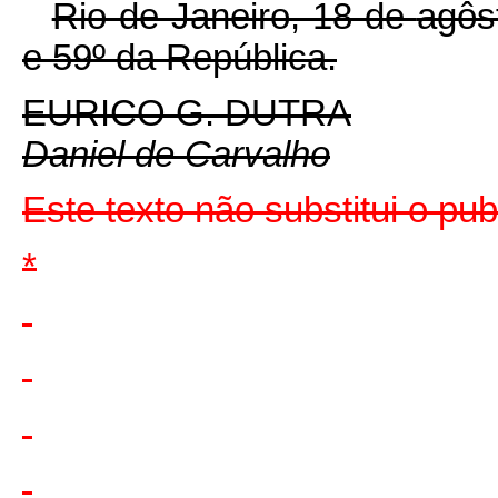
Rio de Janeiro, 18 de
agôs
e 59º da República.
EURICO
G.
DUTRA
Daniel de Carvalho
Este texto não substitui o pu
*